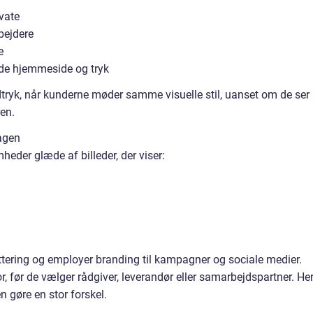
ivate
bejdere
e
både hjemmeside og tryk
indtryk, når kunderne møder samme visuelle stil, uanset om de ser
ren.
agen
eder glæde af billeder, der viser:
ruttering og employer branding til kampagner og sociale medier.
, før de vælger rådgiver, leverandør eller samarbejdspartner. He
 gøre en stor forskel.