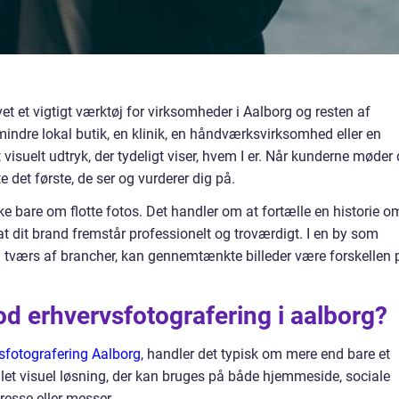
vet et vigtigt værktøj for virksomheder i Aalborg og resten af
indre lokal butik, en klinik, en håndværksvirksomhed eller en
 visuelt udtryk, der tydeligt viser, hvem I er. Når kunderne møder 
e det første, de ser og vurderer dig på.
e bare om flotte fotos. Det handler om at fortælle en historie o
 at dit brand fremstår professionelt og troværdigt. I en by som
å tværs af brancher, kan gennemtænkte billeder være forskellen 
d erhvervsfotografering i aalborg?
sfotografering Aalborg
, handler det typisk om mere end bare et
mlet visuel løsning, der kan bruges på både hjemmeside, sociale
resse eller messer.