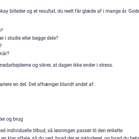
okay billeder og et resultat, du reelt får glæde af i mange år. God
e?
er i studie eller begge dele?
?
rnår?
medarbejderne og sikrer, at dagen ikke ender i stress.
ariere en del. Det afhænger blandt andet af:
ter og brug
 individuelle tilbud, så løsningen passer til den enkelte
 en klar aftale, så du ved, hvad der er inkluderet, og hvad du beta