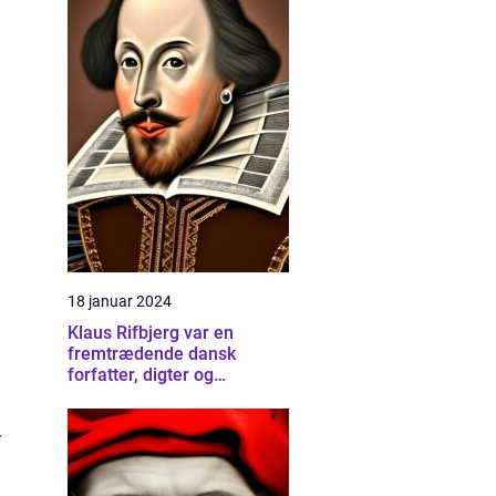
18 januar 2024
Klaus Rifbjerg var en
fremtrædende dansk
forfatter, digter og
litteraturkritiker, hvis bidrag
til dansk litteratur har gjort
ham til en af de mest
r
respekterede skikkelser
inden for skriftlig kunst