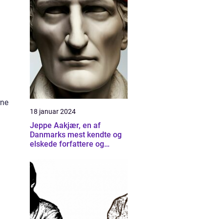
rne
18 januar 2024
Jeppe Aakjær, en af
Danmarks mest kendte og
elskede forfattere og
digtere, er også kendt for
sine smukke sange