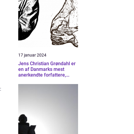
17 januar 2024
Jens Christian Grøndahl er
en af Danmarks mest
anerkendte forfattere,
kendt for sine raffinerede
og følelsesladede bøger
: