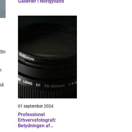
Gallerier i Nordjylland
din
m
på
01 september 2024
Professionel
Erhvervsfotografi:
Betydningen af
Kvalitetsbilleder i