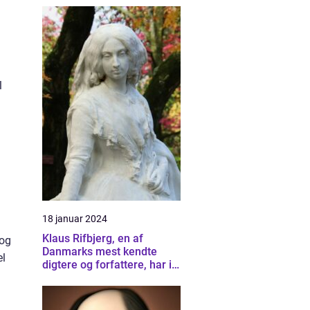
Erhvervslivet
l
18 januar 2024
Klaus Rifbjerg, en af
 og
Danmarks mest kendte
el
digtere og forfattere, har i
årtier beriget litteraturen
med sin unikke stemme og
dybe indsigt