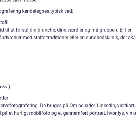
otografering kendetegnes typisk ved:
rofil
id til at forstå din branche, dine værdier og målgruppen. Er I en
dværker med stolte traditioner eller en sundhedsklinik, der ska
 osv.)
tter
vervsfotografering. De bruges på Om os-sider, LinkedIn, visitkort
l på et hurtigt mobilfoto og et gennemført portræt, hvor lys, vink