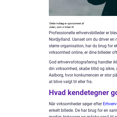
Professionelle erhvervsbilleder er ble
Nordjylland. Uanset om du driver en m
større organisation, har du brug for et
virksomhed online, er dine billeder oft
God erhvervsfotografering handler ikk
din virksomhed, skabe tillid og sikre,
Aalborg, hvor konkurrencen er stor p
at blive valgt til eller fra.
Hvad kendetegner go
Når virksomheder søger efter
Erhverv
enkelt billede. De har brug for en sa
medier, tryksager og måske også til p