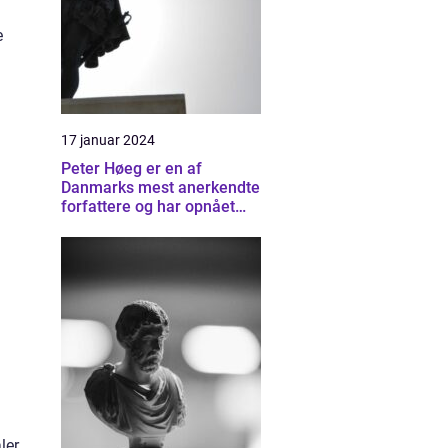
e
17 januar 2024
Peter Høeg er en af
Danmarks mest anerkendte
forfattere og har opnået
stor international succes
med sine bøger
ler