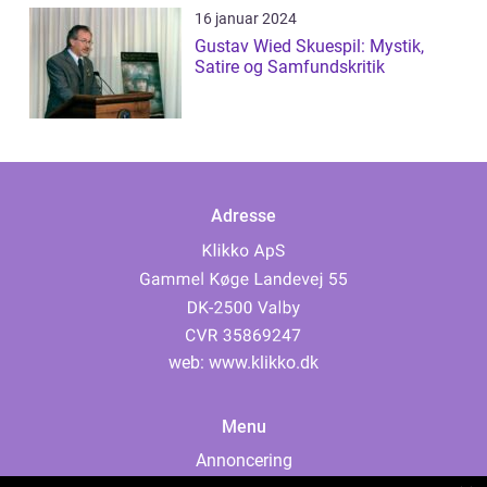
16 januar 2024
Gustav Wied Skuespil: Mystik,
Satire og Samfundskritik
Adresse
web:
www.klikko.dk
Menu
Annoncering