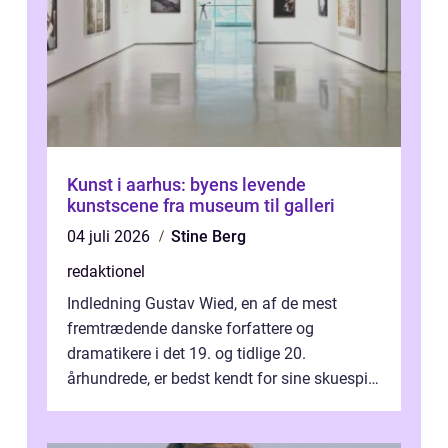
Kunst i aarhus: byens levende
kunstscene fra museum til galleri
04 juli 2026
Stine Berg
redaktionel
Indledning Gustav Wied, en af de mest
fremtrædende danske forfattere og
dramatikere i det 19. og tidlige 20.
århundrede, er bedst kendt for sine skuespil.
Hans værker var præget af en unik blanding
af...