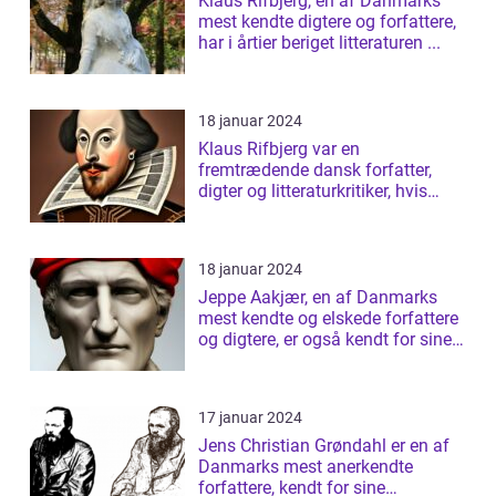
Klaus Rifbjerg, en af Danmarks
mest kendte digtere og forfattere,
har i årtier beriget litteraturen ...
18 januar 2024
Klaus Rifbjerg var en
fremtrædende dansk forfatter,
digter og litteraturkritiker, hvis
bidrag til da...
18 januar 2024
Jeppe Aakjær, en af Danmarks
mest kendte og elskede forfattere
og digtere, er også kendt for sine
sm...
17 januar 2024
Jens Christian Grøndahl er en af
Danmarks mest anerkendte
forfattere, kendt for sine