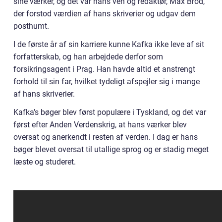
sine værker, og det var hans ven og redaktør, Max Brod,
der forstod værdien af hans skriverier og udgav dem
posthumt.
I de første år af sin karriere kunne Kafka ikke leve af sit
forfatterskab, og han arbejdede derfor som
forsikringsagent i Prag. Han havde altid et anstrengt
forhold til sin far, hvilket tydeligt afspejler sig i mange
af hans skriverier.
Kafka’s bøger blev først populære i Tyskland, og det var
først efter Anden Verdenskrig, at hans værker blev
oversat og anerkendt i resten af verden. I dag er hans
bøger blevet oversat til utallige sprog og er stadig meget
læste og studeret.