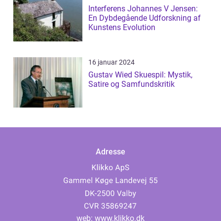
Interferens Johannes V Jensen:
En Dybdegående Udforskning af
Kunstens Evolution
16 januar 2024
Gustav Wied Skuespil: Mystik,
Satire og Samfundskritik
Adresse
web:
www.klikko.dk