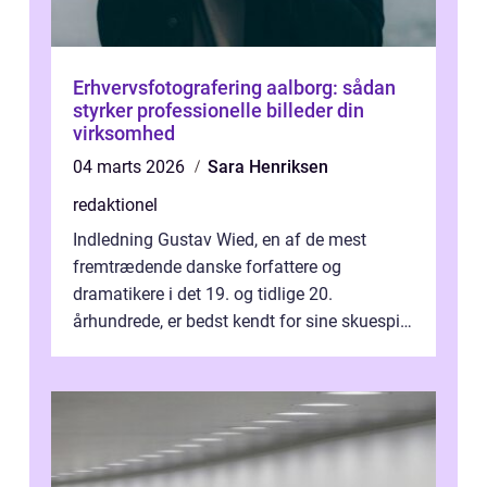
Erhvervsfotografering aalborg: sådan
styrker professionelle billeder din
virksomhed
04 marts 2026
Sara Henriksen
redaktionel
Indledning Gustav Wied, en af de mest
fremtrædende danske forfattere og
dramatikere i det 19. og tidlige 20.
århundrede, er bedst kendt for sine skuespil.
Hans værker var præget af en unik blanding
af...