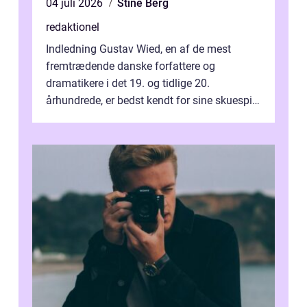
04 juli 2026
Stine Berg
redaktionel
Indledning Gustav Wied, en af de mest
fremtrædende danske forfattere og
dramatikere i det 19. og tidlige 20.
århundrede, er bedst kendt for sine skuespil.
Hans værker var præget af en unik blanding
af...