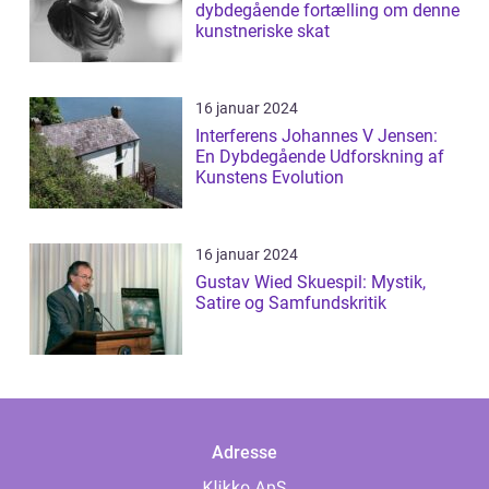
dybdegående fortælling om denne
kunstneriske skat
16 januar 2024
Interferens Johannes V Jensen:
En Dybdegående Udforskning af
Kunstens Evolution
16 januar 2024
Gustav Wied Skuespil: Mystik,
Satire og Samfundskritik
Adresse