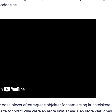
opdagelse.
også blevet eftertragtede objekter for samlere og kunstelskere.
alte for børn” ville være en ægte skat at eje. Den store kærlighed 