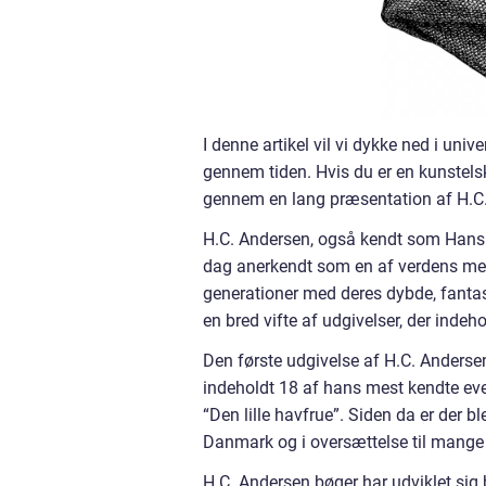
I denne artikel vil vi dykke ned i uni
gennem tiden. Hvis du er en kunstelsker
gennem en lang præsentation af H.C. 
H.C. Andersen, også kendt som Hans C
dag anerkendt som en af verdens mest
generationer med deres dybde, fantas
en bred vifte af udgivelser, der indeho
Den første udgivelse af H.C. Andersens
indeholdt 18 af hans mest kendte eve
“Den lille havfrue”. Siden da er der b
Danmark og i oversættelse til mange
H.C. Andersen bøger har udviklet sig 