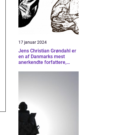
17 januar 2024
Jens Christian Grøndahl er
en af Danmarks mest
anerkendte forfattere,
kendt for sine raffinerede
og følelsesladede bøger