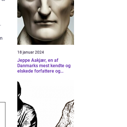
.
en
18 januar 2024
Jeppe Aakjær, en af
Danmarks mest kendte og
elskede forfattere og
digtere, er også kendt for
sine smukke sange