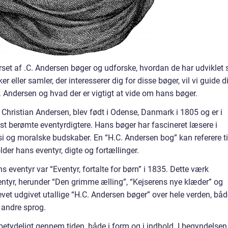
verset af .C. Andersen bøger og udforske, hvordan de har udviklet 
 eller samler, der interesserer dig for disse bøger, vil vi guide d
Andersen og hvad der er vigtigt at vide om hans bøger.
hristian Andersen, blev født i Odense, Danmark i 1805 og er i
 berømte eventyrdigtere. Hans bøger har fascineret læsere i
i og moralske budskaber. En “H.C. Andersen bog” kan referere ti
lder hans eventyr, digte og fortællinger.
 eventyr var “Eventyr, fortalte for børn” i 1835. Dette værk
ntyr, herunder “Den grimme ælling”, “Kejserens nye klæder” og
levet udgivet utallige “H.C. Andersen bøger” over hele verden, båd
 andre sprog.
betydeligt gennem tiden, både i form og i indhold. I begyndelsen