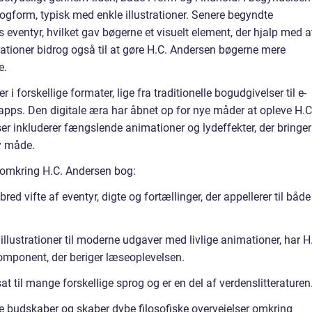
ogform, typisk med enkle illustrationer. Senere begyndte
ns eventyr, hvilket gav bøgerne et visuelt element, der hjalp med a
trationer bidrog også til at gøre H.C. Andersen bøgerne mere
e.
i forskellige formater, lige fra traditionelle bogudgivelser til e-
 apps. Den digitale æra har åbnet op for nye måder at opleve H.C
er inkluderer fængslende animationer og lydeffekter, der bringer
ny måde.
e omkring H.C. Andersen bog:
ed vifte af eventyr, digte og fortællinger, der appellerer til både
illustrationer til moderne udgaver med livlige animationer, har H
komponent, der beriger læseoplevelsen.
t til mange forskellige sprog og er en del af verdenslitteraturen
e budskaber og skaber dybe filosofiske overvejelser omkring