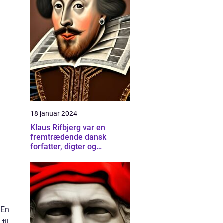
18 januar 2024
Klaus Rifbjerg var en
fremtrædende dansk
forfatter, digter og
litteraturkritiker, hvis bidrag
til dansk litteratur har gjort
ham til en af de mest
respekterede skikkelser
inden for skriftlig kunst
 En
til