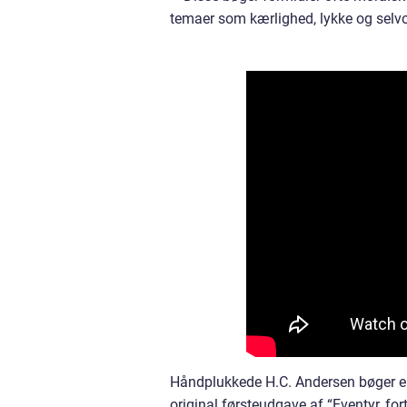
temaer som kærlighed, lykke og selv
Håndplukkede H.C. Andersen bøger er 
original førsteudgave af “Eventyr, fort