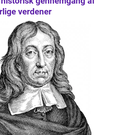
 historisk gennemgang af
rlige verdener