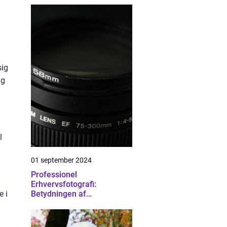
sig
ig
l
01 september 2024
Professionel
Erhvervsfotografi:
e i
Betydningen af
Kvalitetsbilleder i
Erhvervslivet