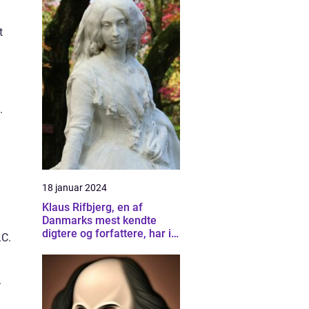
t
.
18 januar 2024
Klaus Rifbjerg, en af
Danmarks mest kendte
digtere og forfattere, har i
.C.
årtier beriget litteraturen
med sin unikke stemme og
dybe indsigt
.