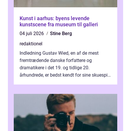
Kunst i aarhus: byens levende
kunstscene fra museum til galleri
04 juli 2026
Stine Berg
redaktionel
Indledning Gustav Wied, en af de mest
fremtrædende danske forfattere og
dramatikere i det 19. og tidlige 20.
århundrede, er bedst kendt for sine skuespil.
Hans værker var præget af en unik blanding
af...