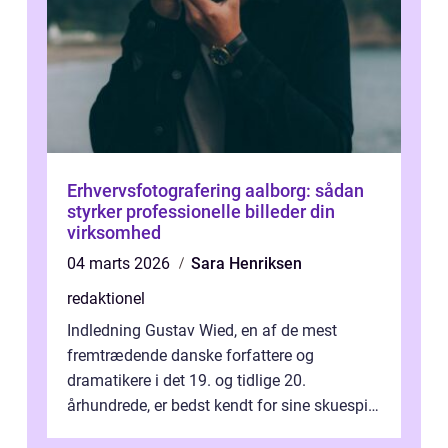
Erhvervsfotografering aalborg: sådan
styrker professionelle billeder din
virksomhed
04 marts 2026
Sara Henriksen
redaktionel
Indledning Gustav Wied, en af de mest
fremtrædende danske forfattere og
dramatikere i det 19. og tidlige 20.
århundrede, er bedst kendt for sine skuespil.
Hans værker var præget af en unik blanding