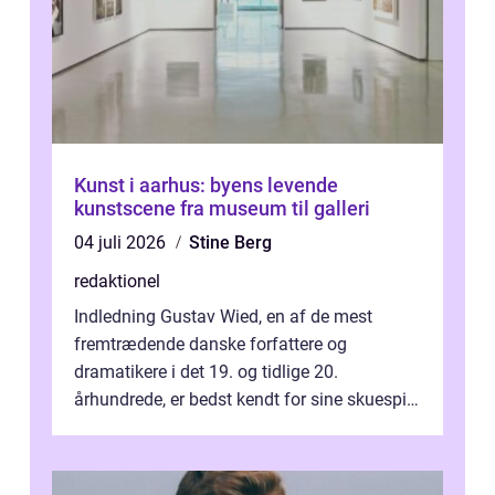
Kunst i aarhus: byens levende
kunstscene fra museum til galleri
04 juli 2026
Stine Berg
redaktionel
Indledning Gustav Wied, en af de mest
fremtrædende danske forfattere og
dramatikere i det 19. og tidlige 20.
århundrede, er bedst kendt for sine skuespil.
Hans værker var præget af en unik blanding
af...