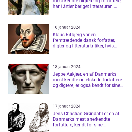
mest kendte digtere og forfattere,
har i årtier beriget litteraturen ...
18 januar 2024
Klaus Rifbjerg var en
fremtrædende dansk forfatter,
digter og litteraturkritiker, hvis
bidrag til da...
18 januar 2024
Jeppe Aakjær, en af Danmarks
mest kendte og elskede forfattere
og digtere, er også kendt for sine
sm...
17 januar 2024
Jens Christian Grøndahl er en af
Danmarks mest anerkendte
forfattere, kendt for sine
raffinerede og ...