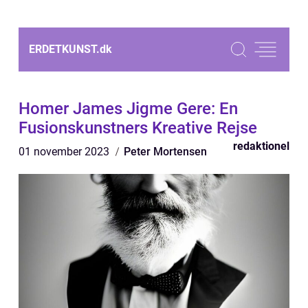
ERDETKUNST.
dk
Homer James Jigme Gere: En
Fusionskunstners Kreative Rejse
redaktionel
01 november 2023
Peter Mortensen