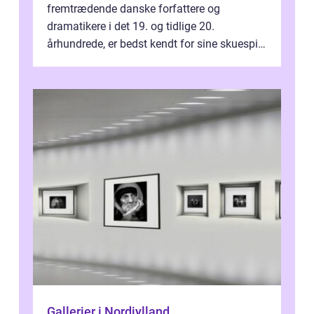
fremtrædende danske forfattere og
dramatikere i det 19. og tidlige 20.
århundrede, er bedst kendt for sine skuespil.
Hans værker var præget af en unik blanding
af...
Gallerier i Nordjylland