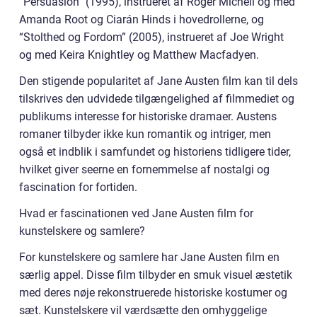
“Persuasion” (1995), instrueret af Roger Michell og med
Amanda Root og Ciarán Hinds i hovedrollerne, og
“Stolthed og Fordom” (2005), instrueret af Joe Wright
og med Keira Knightley og Matthew Macfadyen.
Den stigende popularitet af Jane Austen film kan til dels
tilskrives den udvidede tilgængelighed af filmmediet og
publikums interesse for historiske dramaer. Austens
romaner tilbyder ikke kun romantik og intriger, men
også et indblik i samfundet og historiens tidligere tider,
hvilket giver seerne en fornemmelse af nostalgi og
fascination for fortiden.
Hvad er fascinationen ved Jane Austen film for
kunstelskere og samlere?
For kunstelskere og samlere har Jane Austen film en
særlig appel. Disse film tilbyder en smuk visuel æstetik
med deres nøje rekonstruerede historiske kostumer og
sæt. Kunstelskere vil værdsætte den omhyggelige