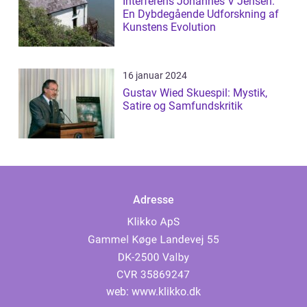
Interferens Johannes V Jensen:
En Dybdegående Udforskning af
Kunstens Evolution
16 januar 2024
Gustav Wied Skuespil: Mystik,
Satire og Samfundskritik
Adresse
web:
www.klikko.dk