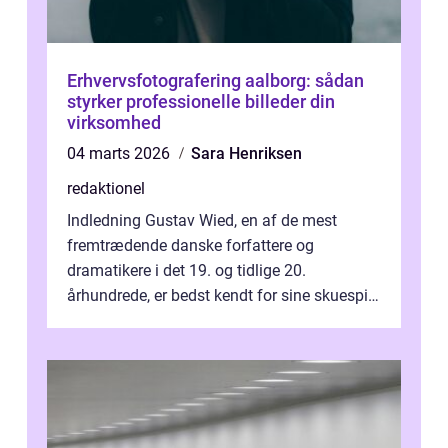
Erhvervsfotografering aalborg: sådan
styrker professionelle billeder din
virksomhed
04 marts 2026
Sara Henriksen
redaktionel
Indledning Gustav Wied, en af de mest
fremtrædende danske forfattere og
dramatikere i det 19. og tidlige 20.
århundrede, er bedst kendt for sine skuespil.
Hans værker var præget af en unik blanding
af...