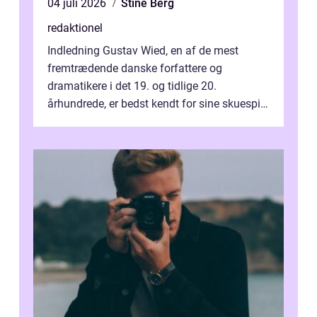
04 juli 2026
Stine Berg
redaktionel
Indledning Gustav Wied, en af de mest
fremtrædende danske forfattere og
dramatikere i det 19. og tidlige 20.
århundrede, er bedst kendt for sine skuespil.
Hans værker var præget af en unik blanding
af...