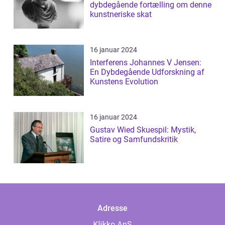
dybdegående fortælling om denne
kunstneriske skat
16 januar 2024
Interferens Johannes V Jensen:
En Dybdegående Udforskning af
Kunstens Evolution
16 januar 2024
Gustav Wied Skuespil: Mystik,
Satire og Samfundskritik
Adresse