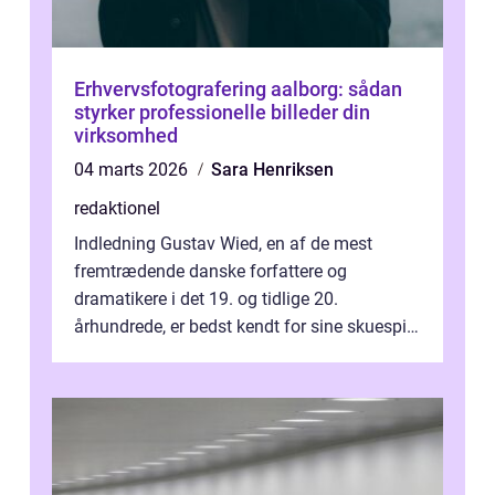
Erhvervsfotografering aalborg: sådan
styrker professionelle billeder din
virksomhed
04 marts 2026
Sara Henriksen
redaktionel
Indledning Gustav Wied, en af de mest
fremtrædende danske forfattere og
dramatikere i det 19. og tidlige 20.
århundrede, er bedst kendt for sine skuespil.
Hans værker var præget af en unik blanding
af...