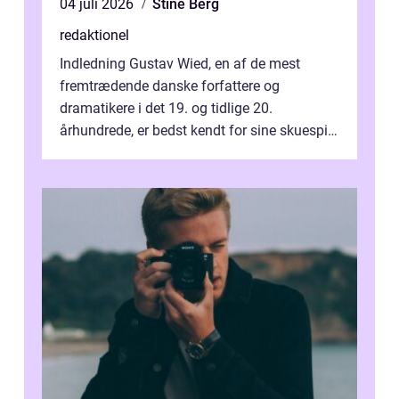
04 juli 2026
Stine Berg
redaktionel
Indledning Gustav Wied, en af de mest
fremtrædende danske forfattere og
dramatikere i det 19. og tidlige 20.
århundrede, er bedst kendt for sine skuespil.
Hans værker var præget af en unik blanding
af...