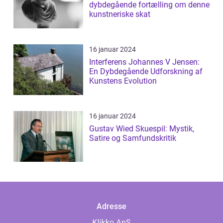
dybdegående fortælling om denne
kunstneriske skat
16 januar 2024
Interferens Johannes V Jensen:
En Dybdegående Udforskning af
Kunstens Evolution
16 januar 2024
Gustav Wied Skuespil: Mystik,
Satire og Samfundskritik
Adresse