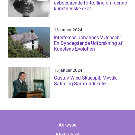
dybdegående fortælling om denne
kunstneriske skat
16 januar 2024
Interferens Johannes V Jensen:
En Dybdegående Udforskning af
Kunstens Evolution
16 januar 2024
Gustav Wied Skuespil: Mystik,
Satire og Samfundskritik
Adresse