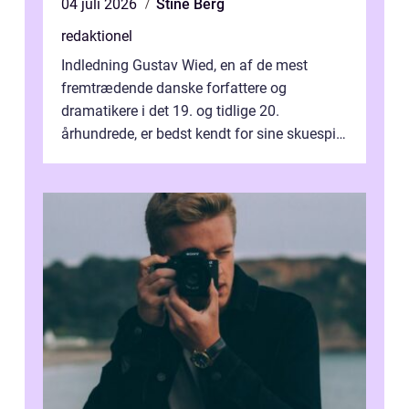
04 juli 2026
Stine Berg
redaktionel
Indledning Gustav Wied, en af de mest
fremtrædende danske forfattere og
dramatikere i det 19. og tidlige 20.
århundrede, er bedst kendt for sine skuespil.
Hans værker var præget af en unik blanding
af...