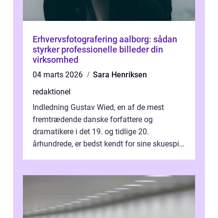
Erhvervsfotografering aalborg: sådan
styrker professionelle billeder din
virksomhed
04 marts 2026
Sara Henriksen
redaktionel
Indledning Gustav Wied, en af de mest
fremtrædende danske forfattere og
dramatikere i det 19. og tidlige 20.
århundrede, er bedst kendt for sine skuespil.
Hans værker var præget af en unik blanding
af...